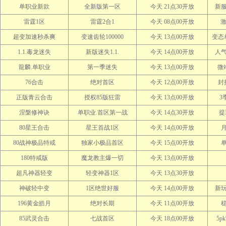
单职业新款
全新版第一区
今天 21点30开放
新
雷霆1区
雷霆2合1
今天 08点00开放
激
超变加速秒杀爽
变速齿轮100000
今天 13点00开放
变态
1.1.毒龙迷失
新版迷失1.1.
今天 14点00开放
人
龍麟.单职业
第一季迷失
今天 13点00开放
微
76合击
绝对首区
今天 12点00开放
封
正版青云合击
授权85版狂雷
今天 13点00开放
3
涅槃修神诀
单职业.首区第一战
今天 14点30开放
提
80星王合击
星王首战1区
今天 14点00开放
80战神极品特戒
独家小极品首区
今天 15点00开放
180特戒版
魔龙教主爆一切
今天 13点00开放
超凡神器轻变
轻变神器1区
今天 13点30开放
神破轻中变
1区绝世好服
今天 14点00开放
新
196黄金皓月
绝对长期
今天 11点00开放
85武灵合击
七战首区
今天 18点00开放
5p