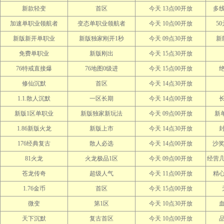
新款轻变
首区
今天 13点00开放
多
加速单职业领航者
变态单职业领航者
今天 10点00开放
5
新版新开单职业
新版独家刚开1秒
今天 09点30开放
新
免费单职业
新版刚出
今天 15点30开放
76特戒直接爆
76地图0级进
今天 15点00开放
修仙沉默
首区
今天 14点30开放
1.1.散人沉默
一区长期
今天 14点00开放
新版1区单职业
新版独家新玩法
今天 09点00开放
新
1.86新版火龙
新版上市
今天 14点30开放
封
176经典复古
散人必选
今天 14点00开放
沙奖
81火龙
火龙极品1区
今天 09点00开放
经营
苍龙传奇
超级人气
今天 11点00开放
精
1.76金币
首区
今天 15点00开放
微变
第1区
今天 10点30开放
天下沉默
复古首区
今天 10点00开放