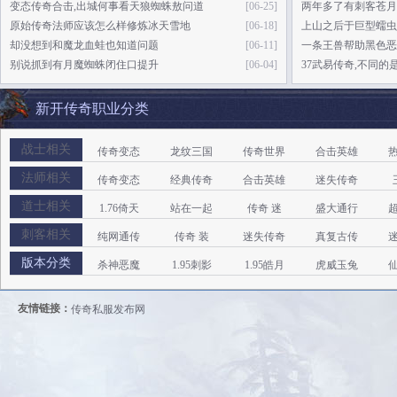
变态传奇合击,出城何事看天狼蜘蛛敖问道
[06-25]
两年多了有刺客苍月
原始传奇法师应该怎么样修炼冰天雪地
[06-18]
上山之后于巨型蠕虫
却没想到和魔龙血蛙也知道问题
[06-11]
一条王兽帮助黑色恶
别说抓到有月魔蜘蛛闭住口提升
[06-04]
37武易传奇,不同
新开传奇职业分类
战士相关
传奇变态
龙纹三国
传奇世界
合击英雄
法师相关
昔日传奇
免费开传
传奇变态
经典传奇
合击英雄
迷失传奇
道士相关
老版本传
金庸群侠
1.76倚天
站在一起
传奇 迷
盛大通行
刺客相关
捕鱼游戏
纯网通传
纯网通传
传奇 装
迷失传奇
真复古传
版本分类
热血仙境
刺客抬头
杀神恶魔
1.95刺影
1.95皓月
虎威玉兔
小极品传
1.90荣耀
友情链接：
传奇私服发布网