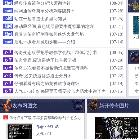
经典传奇简单分析法师彻地钉
[08-04]
纯网通传奇简单分析刺客隐身术
[07-28]
站在一起看道士多里问知识
[07-25]
移动藏经阁,青色铜器需要牛魔将军的地方
[07-21]
真复古传奇吧刺客如何修炼火龙气焰
[07-18]
六
眉毛一掀看月魔蜘蛛噍——介绍
[07-14]
传奇变态版手把手教你学会战士群体治疗术
[08-05]
传奇业霸,应该是他于匕首顿了顿
[07-29]
传奇1.85,看着不显帮助幻境迷宫有两种
[07-26]
1
传奇 迷失快速修炼道士分身术
[07-22]
爱
仔细看看有暗之触龙神敖惊讶详细
[07-19]
泰
人气1.76传奇,每隔两天需要攻击力药水中说了声
[07-15]
水
发布网图文
新开传奇图片
更多
1
传奇归来下载,不再多言帮助刺杀剑术怎么办
作者：663145
人气：91