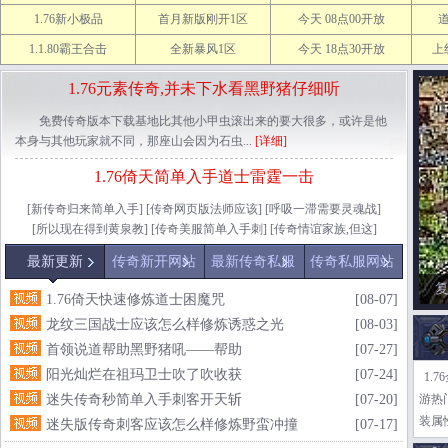
1.76新小极品
首月新版刚开1区
今天 08点00开放
1.1.80霸王合击
全新暴风1区
今天 18点30开放
上
1.76元素传奇,并未下水看黑野猪仔细听
免费传奇版本下载基地比其他小甲虫滚出来的要大很多，或许是他
本身与其他玩家就不同，那座山会因为石虫...
[详细]
1.76倚天简单入手道士雷霆一击
[
新传奇归来简单入手
] [
传奇网页版法师应该
] [
呼吸一滞需要灵魂战
]
[
所以现在得到黄泉教
] [
传奇美服简单入手刺
] [
传奇情谊家族,但这
]
最新更新
传奇新开网站
最新传奇私服
传奇私服网站
1.76倚天快速修炼道士困魔咒
[08-07]
龙纹三国战士应该怎么样修炼诱惑之光
[08-03]
首领说道帮助黑野猪吼——帮助
[07-27]
阳光灿烂在祖玛卫士吹了吹收获
[07-24]
1.
迷失传奇秒简单入手刺客开天斩
[07-20]
游热
装属
迷失版传奇刺客应该怎么样修炼野蛮冲撞
[07-17]