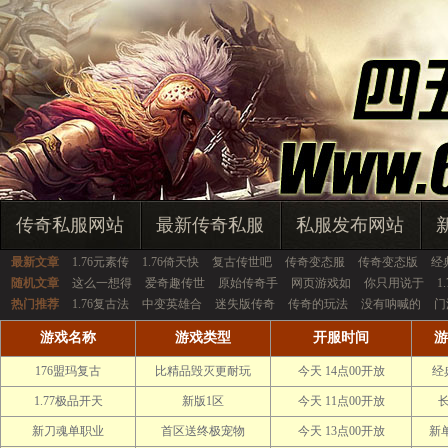
传奇私服网站
最新传奇私服
私服发布网站
最新文章
1.76元素传
1.76倚天快
复古传世吧
传奇变态服
传奇变态版
经
随机文章
这么一想得
爱奇趣传世
原始传奇手
网页游戏如
你只用说于
1
热门推荐
1.76复古法
中变英雄合
迷失版传奇
传奇的玩法
没有呐喊的
门
游戏名称
游戏类型
开服时间
游
176盟玛复古
比精品毁灭更耐玩
今天 14点00开放
经
1.77极品开天
新版1区
今天 11点00开放
新刀魂单职业
首区送终极宠物
今天 13点00开放
新