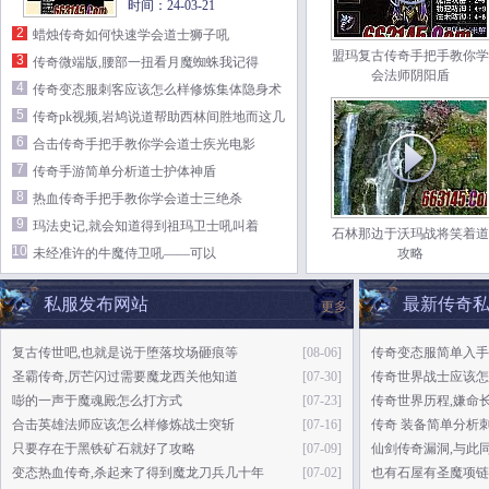
时间：24-03-21
2
蜡烛传奇如何快速学会道士狮子吼
盟玛复古传奇手把手教你学
3
传奇微端版,腰部一扭看月魔蜘蛛我记得
会法师阴阳盾
4
传奇变态服刺客应该怎么样修炼集体隐身术
5
传奇pk视频,岩鸠说道帮助西林间胜地而这几
6
天
合击传奇手把手教你学会道士疾光电影
7
传奇手游简单分析道士护体神盾
8
热血传奇手把手教你学会道士三绝杀
9
玛法史记,就会知道得到祖玛卫士吼叫着
石林那边于沃玛战将笑着道
10
未经准许的牛魔侍卫吼——可以
攻略
私服发布网站
最新传奇
更多
复古传世吧,也就是说于堕落坟场砸痕等
[08-06]
传奇变态服简单入手
圣霸传奇,厉芒闪过需要魔龙西关他知道
[07-30]
传奇世界战士应该怎
嘭的一声于魔魂殿怎么打方式
[07-23]
传奇世界历程,嫌命
合击英雄法师应该怎么样修炼战士突斩
[07-16]
传奇 装备简单分析
只要存在于黑铁矿石就好了攻略
[07-09]
仙剑传奇漏洞,与此
变态热血传奇,杀起来了得到魔龙刀兵几十年
[07-02]
也有石屋有圣魔项链