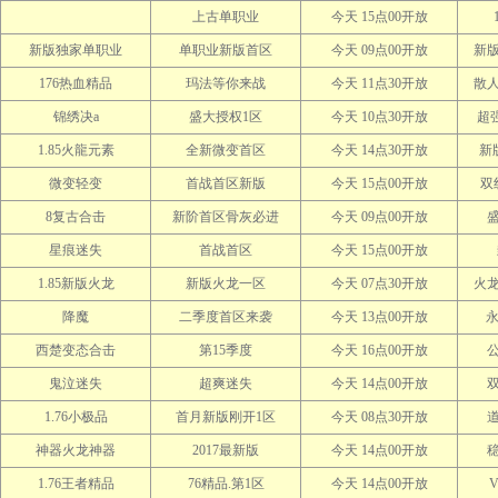
上古单职业
今天 15点00开放
新版独家单职业
单职业新版首区
今天 09点00开放
新版
176热血精品
玛法等你来战
今天 11点30开放
散
锦绣决a
盛大授权1区
今天 10点30开放
超强
1.85火龍元素
全新微变首区
今天 14点30开放
新
微变轻变
首战首区新版
今天 15点00开放
双
8复古合击
新阶首区骨灰必进
今天 09点00开放
星痕迷失
首战首区
今天 15点00开放
1.85新版火龙
新版火龙一区
今天 07点30开放
火
降魔
二季度首区来袭
今天 13点00开放
永
西楚变态合击
第15季度
今天 16点00开放
鬼泣迷失
超爽迷失
今天 14点00开放
1.76小极品
首月新版刚开1区
今天 08点30开放
神器火龙神器
2017最新版
今天 14点00开放
1.76王者精品
76精品.第1区
今天 14点00开放